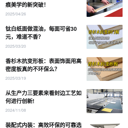
痕美学的新突破！
2025/04/26
钛白纸面做混油，每面可省30
元，难道不香？
2025/03/20
香杉木抗变形板：表面饰面用高
密度板真的不环保么？
2025/03/19
（3）覆膜系列正逐渐受到市场的青睐。与实木家具
从生产力三要素来看封边工艺如
相比，覆膜式的板材具有环保、防水防蛀、阻燃防潮和零
何进行创新!
甲醛等优势，特别适合个性化的家居定制。在我国相对潮
2024/11/08
湿的南方地区，家庭使用覆膜板材具有很高的实用价值。
装配式内装：高效环保的可靠选