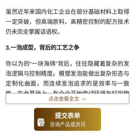
虽然近年来国内化工企业在部分基础材料上取得
一定突破，但高端原料、高精密控制的配方技术
仍未完全掌握话语权。
3.一泡成型，背后的工艺之争
你以为的“一块海绵”背后，往往隐藏着复杂的发
泡逻辑与控制精度。模塑发泡能做出复杂形态与
定制化曲面，而连续发泡追求的是效率与一致
性。在此基础上，有企业开始尝试环境友好的物
点击查看全文
理发泡方式，减少化学排放；也有先锋研发梯度
密度结构，使得同一块海绵在不同部位拥有不同
提交表单
的支撑强度。
咨询产品或资讯