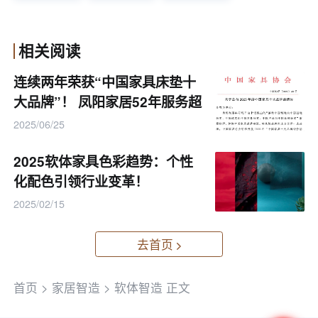
本大批流入市场，那些真正重视品质与研发的企
业则要承受更高的“诚实成本”。
相关阅读
5.企业的规模，不只是数字
连续两年荣获“中国家具床垫十
大品牌”！ 凤阳家居52年服务超
在这个产业里，规模不仅代表产能，更代表议价
1000万家庭
2025/06/25
能力、设备水平、环保达标率、甚至品牌话语
权。头部企业引进智能发泡线、建立全流程质控
2025软体家具色彩趋势：个性
体系，甚至在高端床垫与办公家具品牌中形成稳
化配色引领行业变革！
定合作；而尾部工厂，仍旧靠手动发泡、人工裁
2025/02/15
剪、拼贴成型，在低价区间苦苦挣扎。
去首页
小厂不是没有出路，但一旦无法建立对技术、品
质、环保的基本掌控力，其竞争逻辑只能回到“价
首页
>
家居智造
>
软体智造
正文
低者胜”的原始搏杀。