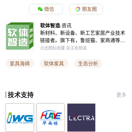
这些技术创新，不仅提升了用户体验，也开始与
微信
朋友圈
绿色制造的趋势接轨。但这也意味着技术门槛在
不断抬高，中小企业难以轻易跨越。
软体智造·
资讯
新材料、新设备、新工艺家居产业技术
4.造假成本低，识假成本高：一个被撕裂的市场
链接者。旗下有，鲁班猫、家商通等…
点击图标收藏 关注本频道
一个不得不提的现实是：海绵行业是“掺假”的重
灾区。石粉填充、边角料粘贴、虚标密度……几
家具海绵
软体家具
生态分析
乎成为低端市场的潜规则。这些以次充好的行为
往往在短期内降低了产品价格，拉低了行业平均
利润，但在长期却侵蚀了消费者的信任，压缩了
技术支持
更多
优质品牌的生存空间。
消费者难以从外观上辨别真假，企业间的良性竞
争也逐渐被恶性压价取代。当伪劣海绵以极低成