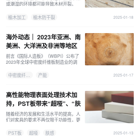
或潮湿的环境都可能导致木材开裂。
榆木加工
榆木防干裂
2025-01-18
海外动态｜ 2023年亚洲、南
美洲、大洋洲及非洲等地区
中密度纤维板产能概况
前言《国际人造板》（WBPI）公布了
2023年全球中密度纤维板制造业的调
查报告。本期重点介绍截至2023年
底，亚洲、南美洲、大洋洲、非洲及其
中密度纤维板
产能
2025-01-17
他地区现有的中密度纤维板产能，以及
2024年
高性能物理表面处理技术加
持，PST板带来“超哑”、“肤
感”新体验！
随着经济的发展和生活水平的提高，人
们对家具的要求不再仅限于功能性，更
追求美观、舒适和个性化。在这样的背
景下，家具行业对表面材料的要求也日
PST板
超哑
肤感
2025-01-13
益提高，尤其是光泽度和平整度。