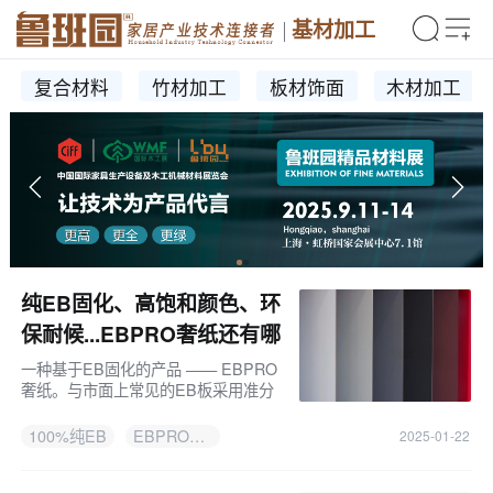
基材加工
复合材料
竹材加工
板材饰面
木材加工
纯EB固化、高饱和颜色、环
保耐候...EBPRO奢纸还有哪
些"PRO特性"？
一种基于EB固化的产品 —— EBPRO
奢纸。与市面上常见的EB板采用准分
子+EB固化工艺不同，EBPRO奢纸采
用了100%纯EB固化技术，不仅颜色更
100%纯EB
EBPRO奢纸
2025-01-22
加浓郁，而且具备更优越的环保性和耐
候性。