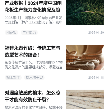
产业数据｜2024年度中国刨
花板生产能力变化情况及趋
势研判
2025年1月，国家林业和草原局产业发
展规划院（林产工业规划设计院）和中
国林产工业协会共同完成2024年度中
国人造板生产能力变化情况统计，并对
刨花板
生产能力
2025-01-20
2025年初新建项目进行了统计分析，
在此
福建永泰竹编：传统工艺与
造型艺术的结合！
永泰传统竹编工艺，作为福州地区非物
质文化遗产的重要组成部分，承载着当
地人民的生活智慧和审美情趣。
榆木加工
榆木防干裂
2025-01-18
对湿度敏感的榆木，怎么晾
干才能有效防止干裂？
榆木对湿度的变化非常敏感，极端干燥