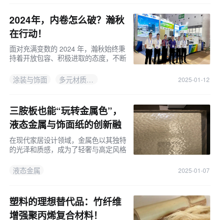
2024年，内卷怎么破？瀚秋
在行动！
面对充满变数的 2024 年，瀚秋始终秉
持着开放包容、积极进取的态度，不断
向外拓展业务版图。回顾此年在内卷愈
演愈烈的大环境下，瀚秋守正创新，在
涂装与饰面
多元材质涂饰工艺
2025-01-12
产品创新，应用领域拓展，品牌推广等
全
三胺板也能“玩转金属色”，
液态金属与饰面纸的创新融
合
在现代家居设计领域，金属色以其独特
的光泽和质感，成为了轻奢与高定风格
中不可或缺的元素。金属色的运用不仅
能够为家居空间带来奢华的氛围，还能
液态金属
2025-01-07
增添一份现代感和科技感。 随着
塑料的理想替代品：竹纤维
增强聚丙烯复合材料！