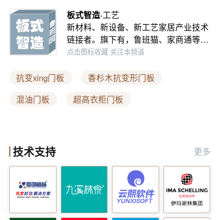
升产品质量，还能显著降低成本，让企业在激烈
板式智造·
工艺
竞争中保持优势。
新材料、新设备、新工艺家居产业技术
链接者。旗下有，鲁班猫、家商通等…
一张板节省30元，一年下来省下几十万，何乐而
点击图标收藏 关注本频道
不为？
抗变xing门板
香杉木抗变形门板
家居制造商们，是时候拥抱这项降本增效的工艺
混油门板
超高衣柜门板
了！
信息来源：
鲁班园
技术支持
更多