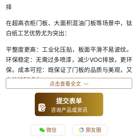
择
在超高衣柜门板、大面积混油门板等场景中，钛
白纸工艺优势尤为突出：
平整度更高：工业化压贴，板面平滑不易波纹。
环保稳定：无需过多喷漆，减少VOC排放，更环
保。成本可控：既保证了门板的品质与美观，又
有效控制成本。
点击查看全文
✅ 四、新工艺带来大收益，别让几十万白白流
提交表单
失！
咨询产品或资讯
在家居行业竞争加剧的今天，新工艺优化生产成
微信
朋友圈
本至关重要。采用钛白纸做混油门板，不仅能提