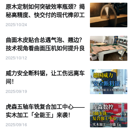
原木定制如何突破效率瓶颈？揭
序和参数，实现小批量、多品种的生产模式。这种灵活性
秘高精度、快交付的现代榫卯工
不仅能够满足客户的个性化需求，还能够缩短产品交付周
艺链！
2025/10/24
期，增强企业在市场上的竞争力。
曲面木皮贴合总遇气泡、翘边？
技术视角看曲面压机如何提升良
品率！
2025/10/12
威力安全断料锯，让工伤远离车
间！
2025/09/19
虎森五轴车铣复合加工中心——
实木加工「全能王」来袭！
2025/09/16