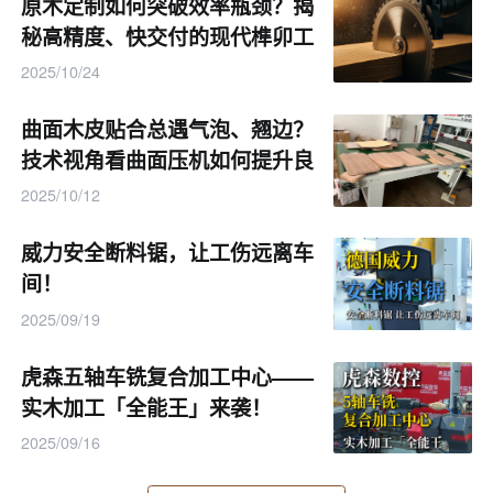
原木定制如何突破效率瓶颈？揭
秘高精度、快交付的现代榫卯工
艺链！
2025/10/24
曲面木皮贴合总遇气泡、翘边？
技术视角看曲面压机如何提升良
品率！
2025/10/12
威力安全断料锯，让工伤远离车
最后，传统生产方式的生产成本较高，人工成本上
间！
升和原材料浪费严重，给企业带来较大的经济压力。同
2025/09/19
时，由于生产过程中存在大量的浪费和损耗现象，使得
虎森五轴车铣复合加工中心——
企业的利润空间被进一步压缩。
实木加工「全能王」来袭！
03 高效实木餐桌椅生产线方案设计
2025/09/16