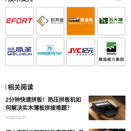
首先，人工操作繁琐，效率低下，难以满足市场对
产品的快速需求。其次，设备陈旧，功能单一，难以适
应产品多样化和个性化的需求。此外，传统生产方式还
相关阅读
容易导致产品质量不稳定，尺寸精度难以保证，表面处
理效果不一。
2分钟快速拼板！热压拼板机如
何解决实木薄板拼接难题？
2026/02/27