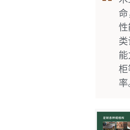
命
性
类
能
柜
率