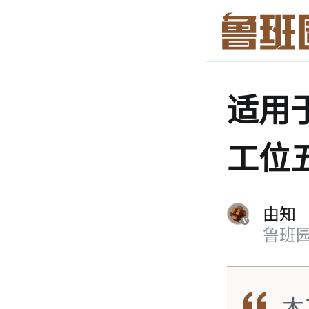
适用
工位
由知
鲁班
木