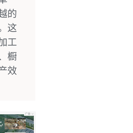
越的
。这
加工
、橱
产效