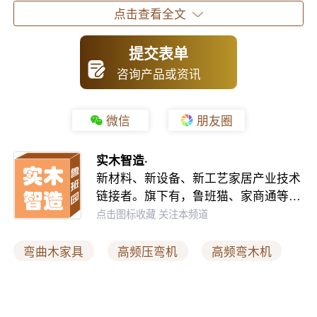
点击查看全文
二、采用高频弯木机的优势
提交表单
1. 生产效率的提升
咨询产品或资讯
- 高频弯木机采用高频加热技术，能够迅速软化
微信
朋友圈
木材并使其弯曲成所需形状，很大程度缩短了制
造周期。
实木智造·
新材料、新设备、新工艺家居产业技术
- 高频弯木机的自动化程度高，操作简便，能够
链接者。旗下有，鲁班猫、家商通等…
大规模连续生产，提高生产效率。
点击图标收藏 关注本频道
2. 制作工艺的改进
弯曲木家具
高频压弯机
高频弯木机
- 高频弯木机能够通过精确控制加热时间和温
度，实现更精细的木材弯曲和形状控制，提高产