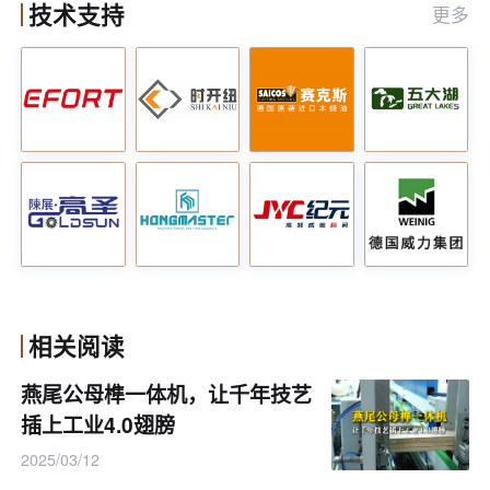
技术支持
更多
品的质量和一致性。
- 高频弯木机还可以实现对不同类型木材的弯曲
加工，拓宽了设计师的创作空间。
3. 提高产品的稳定性和耐用性
- 高频弯木机制作的弯曲木家具具有更好的稳定
性和耐用性，能够经受住长期使用和环境变化的
考验。
相关阅读
- 高频加热技术能够使木材内部纤维更紧密地结
合，增强了产品的结构强度和稳定性。
燕尾公母榫一体机，让千年技艺
插上工业4.0翅膀
4. 环保和可持续发展
2025/03/12