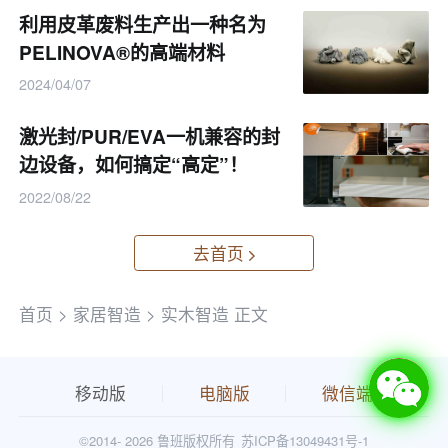
- 高频弯木机采用电磁加热，相比传统的蒸汽加
利用皮革废料生产出一种名为
热方式，能够更高效地利用能源，减少能源消耗
PELINOVA®的高端材料
和环境污染。
2024/04/07
- 高频弯木机制作的弯曲木家具使用的是实木材
激光封/PUR/EVA一机兼容的封
边设备，如何搞定“高定”！
料，符合可持续发展的原则，减少了对大量木材
的需求。
2022/08/22
5. 设计灵活性和创新性
去首页
- 高频弯木机的灵活性使得设计师能够创造出更
首页
>
家居智造
>
实木智造
正文
复杂、独特的曲线和形状，满足消费者对个性化
家具的需求。
移动版
电脑版
微信端
©2014-
2026 鲁班版权所有
苏ICP备13049431号-1